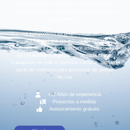
líderes en ofrecer soluciones integrales de agua
para particulares, empresas privadas y estudios
de arquitectura.
Nuestro compromiso es proporcionar servicios de
alta calidad que garantizan eficiencia,
sostenibilidad y confort, siempre adaptándonos a
las necesidades específicas de cada cliente.
Trabajamos en todo el territorio nacional, siendo el
socio de confianza para proyectos de gestión
hídrica.
+12 Años de experiencia
Proyectos a medida
Asesoramiento gratuito