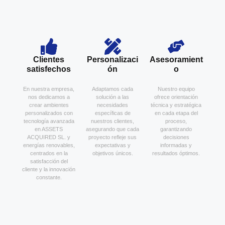
Clientes
Personalizaci
Asesoramient
satisfechos
ón
o
En nuestra empresa,
Adaptamos cada
Nuestro equipo
nos dedicamos a
solución a las
ofrece orientación
crear ambientes
necesidades
técnica y estratégica
personalizados con
específicas de
en cada etapa del
tecnología avanzada
nuestros clientes,
proceso,
en ASSETS
asegurando que cada
garantizando
ACQUIRED SL. y
proyecto refleje sus
decisiones
energías renovables,
expectativas y
informadas y
centrados en la
objetivos únicos.
resultados óptimos.
satisfacción del
cliente y la innovación
constante.