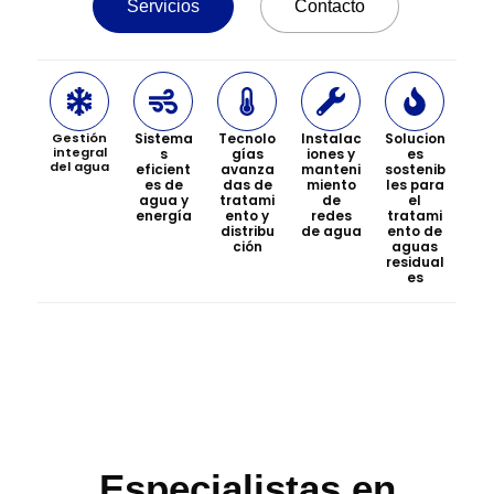
Servicios
Contacto
Gestión
Sistema
Tecnolo
Instalac
Solucion
integral
s
gías
iones y
es
del agua
eficient
avanza
manteni
sostenib
es de
das de
miento
les para
agua y
tratami
de
el
energía
ento y
redes
tratami
distribu
de agua
ento de
ción
aguas
residual
es
Especialistas en