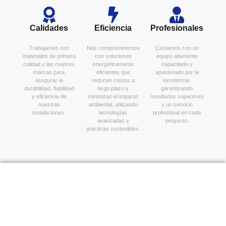
Calidades
Eficiencia
Profesionales
Trabajamos con
Nos comprometemos
Contamos con un
materiales de primera
con soluciones
equipo altamente
calidad y las mejores
energéticamente
capacitado y
marcas para
eficientes que
apasionado por la
asegurar la
reducen costos a
excelencia,
durabilidad, fiabilidad
largo plazo y
garantizando
y eficiencia de
minimizan el impacto
resultados superiores
nuestras
ambiental, utilizando
y un servicio
instalaciones.
tecnologías
profesional en cada
avanzadas y
proyecto.
prácticas sostenibles.
¿Listo para
transformar tu