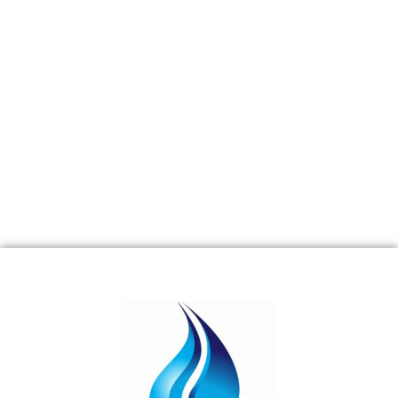
Información Básica sobre Protección de Datos
Responsable:
ASSETS ACQUIRED SL
Finalidad:
Responder a su consulta y envío de información
solicitada.
Legitimación:
Consentimiento explícito del usuario.
Destinatarios:
No se cederán datos a terceros, salvo
obligación legal.
Derechos:
Acceso, rectificación, supresión y otros
derechos detallados en la política.
+ Info:
Ver
Política de Privacidad
completa.
Enviar