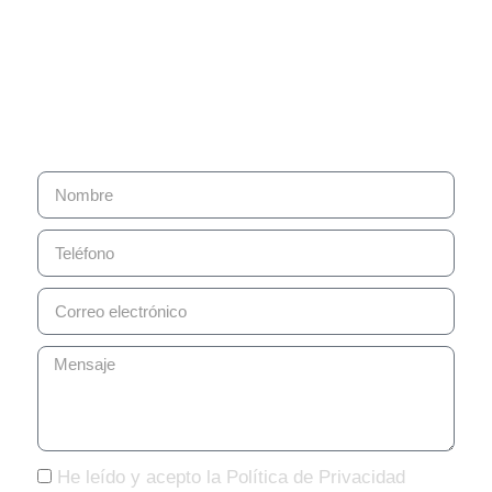
espacio?
Estamos preparados para ayudarte a optimizar la
gestión y el uso del agua en tu hogar o negocio.
Confía en nuestra experiencia y compromiso con la
calidad para tus proyectos de agua y sostenibilidad.
He leído y acepto la Política de Privacidad